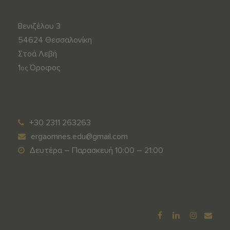
Βενιζέλου 3
54624 Θεσσαλονίκη
Στοά Λεβή
1
Όροφος
ος
s
m
u
e
p
d
+30 2311 263263
e
y
ergaomnes.edu@gmail.com
r
u
Δευτέρα – Παρασκευή 10:00 – 21:00
t
m
o
d
t
o
o
l
b
u