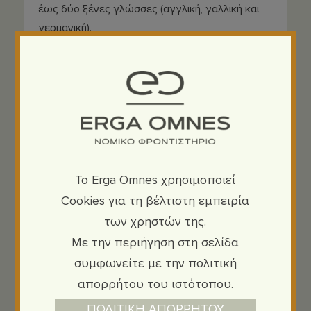
έως δύο ξένες γλώσσες (αγγλική, γαλλική και
γερμανική).
ΔΙΔΑΣΚΟΝΤΕΣ
Βρίκου Βιβή
, LL.M. – Εμπορικό Δίκαιο
Πέγιος Τριαντάφυλλος
, Δ.Ν – Αστικό Δίκαιο,
Πολιτική Δικονομία
To Erga Omnes χρησιμοποιεί
Πλιάτσικας
Κων/νος
, Δ.Ν. – Κτηματολόγιο
Cookies για τη βέλτιστη εμπειρία
Τσακάλου Κωνσταντία
, Συμβολαιογράφος –
των χρηστών της.
Ειδικοί Νόμοι
Με την περιήγηση στη σελίδα
συμφωνείτε με την πολιτική
απορρήτου του ιστότοπου.
SHARE
ΠΟΛΙΤΙΚΗ ΑΠΟΡΡΗΤΟΥ