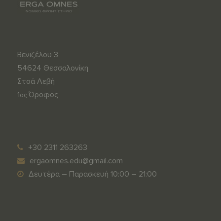
Βενιζέλου 3
54624 Θεσσαλονίκη
Στοά Λεβή
1
Όροφος
ος
s
m
u
e
p
d
+30 2311 263263
e
y
ergaomnes.edu@gmail.com
r
u
Δευτέρα – Παρασκευή 10:00 – 21:00
t
m
o
d
t
o