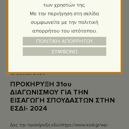
των χρηστών της.
Με την περιήγηση στη σελίδα
συμφωνείτε με την πολιτική
απορρήτου του ιστότοπου.
ΠΟΛΙΤΙΚΗ ΑΠΟΡΡΗΤΟΥ
ΣΥΜΦΩΝΩ
Ανακοινώσεις
,
Εθνική Σχολή Δικαστών
,
Εισαγγελέων
13 Ιουνίου 2024
ΠΡΟΚΗΡΥΞΗ 31ου
ΔΙΑΓΩΝΙΣΜΟΥ ΓΙΑ ΤΗΝ
ΕΙΣΑΓΩΓΗ ΣΠΟΥΔΑΣΤΩΝ ΣΤΗΝ
ΕΣΔΙ- 2024
Δες την προκήρυξη εδώ:
https://www.esdi.gr/wp-