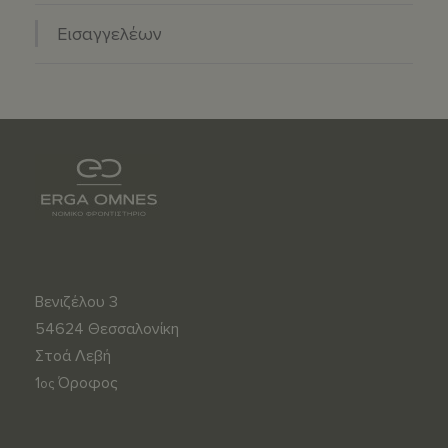
Εισαγγελέων
Βενιζέλου 3
54624 Θεσσαλονίκη
Στοά Λεβή
1
Όροφος
ος
s
m