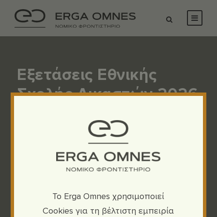
Εξετάσεις Εθνικής
Σχολής Δικαστών 2026
(κατεύθυνση
Εισαγγελέων). Έναρξη
νέων τμημάτων
διευρυμένης
προετοιμασίας
To Erga Omnes χρησιμοποιεί
Cookies για τη βέλτιστη εμπειρία