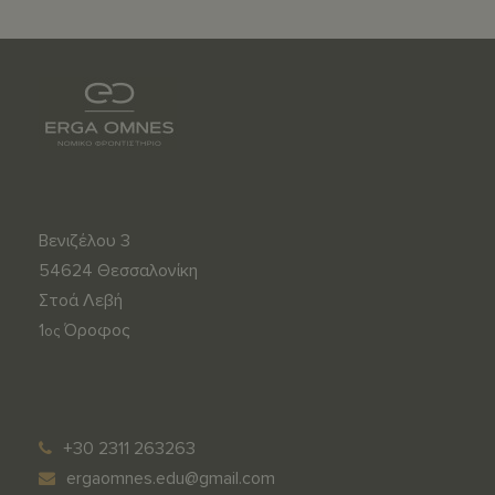
Βενιζέλου 3
54624 Θεσσαλονίκη
Στοά Λεβή
1
Όροφος
ος
s
m
u
e
p
d
+30 2311 263263
e
y
ergaomnes.edu@gmail.com