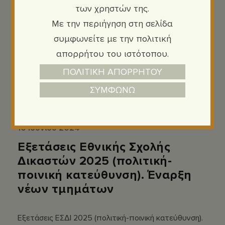
των χρηστών της.
Με την περιήγηση στη σελίδα
συμφωνείτε με την πολιτική
απορρήτου του ιστότοπου.
ΠΟΛΙΤΙΚΗ ΑΠΟΡΡΗΤΟΥ
ΣΥΜΦΩΝΩ
Ανακοινώσεις
Πολιτικής - Ποινικής δικαιοσύνης
,
Εθνική Σχολή Δικαστών
,
Εισαγγελέων
,
10 Ιουνίου 2024
Εξετάσεις Εθνικής Σχολής
Δικαστών 2025 (πολιτική-
ποινική κατεύθυνση). Έναρξη
νέων τμημάτων
Εξετάσεις ΕΣΔΙ 2025 (πολιτική-ποινική κατεύθυνση).