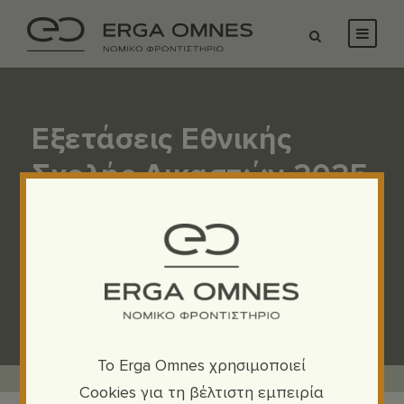
Εξετάσεις Εθνικής
Σχολής Δικαστών 2025
(πολιτική-ποινική
κατεύθυνση). Έναρξη
νέων τμημάτων
To Erga Omnes χρησιμοποιεί
Cookies για τη βέλτιστη εμπειρία