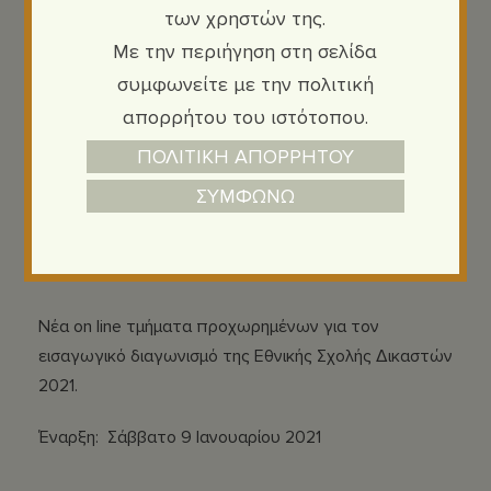
των χρηστών της.
Με την περιήγηση στη σελίδα
συμφωνείτε με την πολιτική
απορρήτου του ιστότοπου.
Ανακοινώσεις
Πολιτικής - Ποινικής δικαιοσύνης
,
Εθνική Σχολή Δικαστών
,
Εισαγγελέων
,
ΠΟΛΙΤΙΚΗ ΑΠΟΡΡΗΤΟΥ
19 Δεκεμβρίου 2020
ΣΥΜΦΩΝΩ
Εξετάσεις ΕΣΔΙ 2021- Nέα on
line τμήματα προχωρημένων
Νέα on line τμήματα προχωρημένων για τον
εισαγωγικό διαγωνισμό της Εθνικής Σχολής Δικαστών
2021.
Έναρξη: Σάββατο 9 Ιανουαρίου 2021