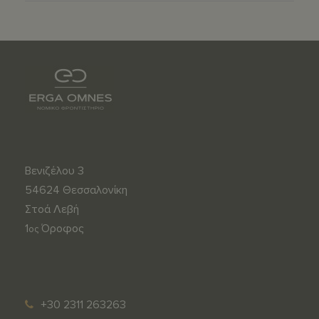
Βενιζέλου 3
54624 Θεσσαλονίκη
Στοά Λεβή
1
Όροφος
ος
s
m
u
e
p
d
+30 2311 263263